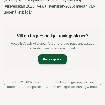
(/tips/styrketraning-for-fotbollsspelare), eller följ
[Allsvenskan 2026 live](/allsvenskan-2026) medan VM-
uppehållet pågår.
Vill du ha personliga träningsplaner?
FotbollsCoach AI skapar AI-genererade pass anpassade
efter din nivå, position och mål.
Prova gratis
Fotbolls-VM 2026: Alla 16
Fotbollsövningar uppvärmning –
städer, arenor & spelschema
20 övningar för träning & match