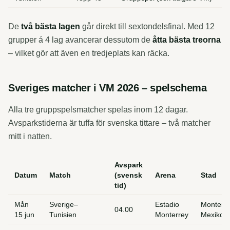
De
två bästa lagen
går direkt till sextondelsfinal. Med 12
grupper á 4 lag avancerar dessutom de
åtta bästa treorna
– vilket gör att även en tredjeplats kan räcka.
Sveriges matcher i VM 2026 – spelschema
Alla tre gruppspelsmatcher spelas inom 12 dagar.
Avsparkstiderna är tuffa för svenska tittare – två matcher
mitt i natten.
Avspark
Datum
Match
(svensk
Arena
Stad
tid)
Mån
Sverige–
Estadio
Monterre
04.00
15 jun
Tunisien
Monterrey
Mexiko