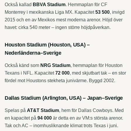
Också kallad
BBVA Stadium
. Hemmaplan för CF
Monterrey i mexikanska Liga MX. Kapacitet
53 500
, invigd
2015 och en av Mexikos mest moderna arenor. Höjd över
havet: cirka 540 meter – ingen större höjdpåverkan.
Houston Stadium (Houston, USA) –
Nederländerna–Sverige
Också känd som
NRG Stadium
, hemmaplan för Houston
Texans i NFL. Kapacitet
72 000
, med skjutbart tak – en stor
fördel mot Houstons stekheta junivärme. Byggd 2002.
Dallas Stadium (Arlington, USA) – Japan–Sverige
Spelas på
AT&T Stadium
, hem för Dallas Cowboys. Med
en kapacitet på
94 000
är detta en av VM:s största arenor.
Tak och AC – inomhusliknande klimat trots Texas i juni.