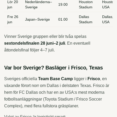
Lör 20
Nederländerna–
Houston
Houston,
19.00
jun
Sverige
Stadium
USA
Fre 26
Dallas
Dallas,
Japan–Sverige
01.00
jun
Stadium
USA
Vinner Sverige gruppen eller blir tvåa spelas
sextondelsfinalen 28 juni–2 juli
. En eventuell
åttondelsfinal följer 4–7 juli.
Var bor Sverige? Basläger i Frisco, Texas
Sveriges officiella
Team Base Camp
ligger i
Frisco
, en
växande förort norr om Dallas i delstaten Texas. Frisco är
hem för FC Dallas och har en av USA:s mest moderna
fotbollsanläggningar (Toyota Stadium / Frisco Soccer
Complex), med flera fullstora gräsplaner.
Valet av Frisco är logistiskt smart: