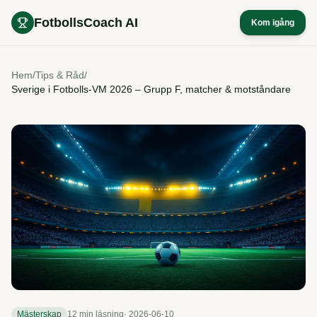
FotbollsCoach AI
Kom igång
Hem
/
Tips & Råd
/
Sverige i Fotbolls-VM 2026 – Grupp F, matcher & motståndare
Mästerskap
12 min
läsning
·
2026-06-10