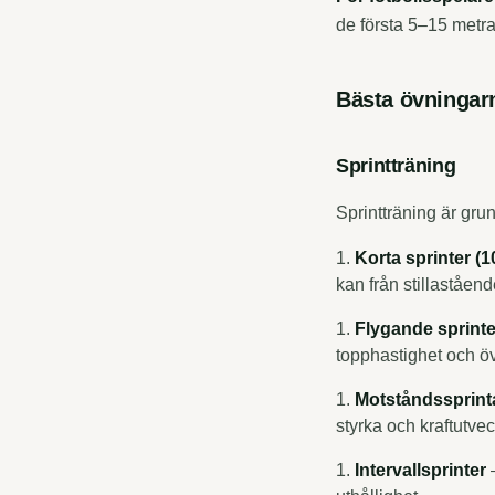
de första 5–15 metra
Bästa övningarn
Sprintträning
Sprintträning är grun
Korta sprinter (
kan från stillaståen
Flygande sprinte
topphastighet och ö
Motståndssprin
styrka och kraftutvec
Intervallsprinter
–