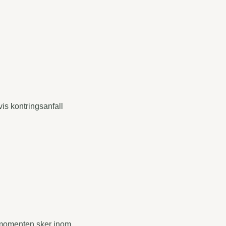
is kontringsanfall
 momenten sker inom