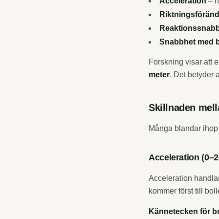
Acceleration
– h
Riktningsföränd
Reaktionssnab
Snabbhet med b
Forskning visar att e
meter
. Det betyder a
Skillnaden mell
Många blandar ihop d
Acceleration (0–2
Acceleration handlar
kommer först till bo
Kännetecken för br