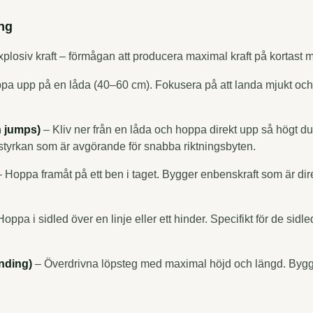
ing
plosiv kraft – förmågan att producera maximal kraft på kortast mö
a upp på en låda (40–60 cm). Fokusera på att landa mjukt och k
 jumps)
– Kliv ner från en låda och hoppa direkt upp så högt du
styrkan som är avgörande för snabba riktningsbyten.
 Hoppa framåt på ett ben i taget. Bygger enbenskraft som är direk
oppa i sidled över en linje eller ett hinder. Specifikt för de sidl
nding)
– Överdrivna löpsteg med maximal höjd och längd. Bygge