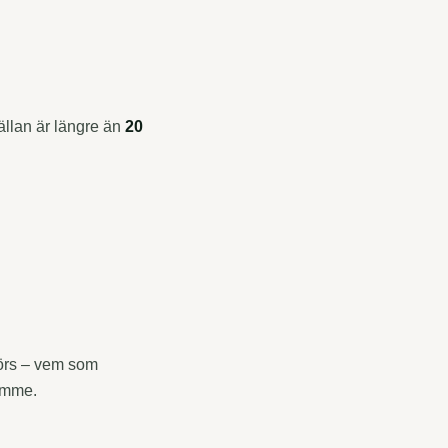
llan är längre än
20
görs – vem som
rymme.