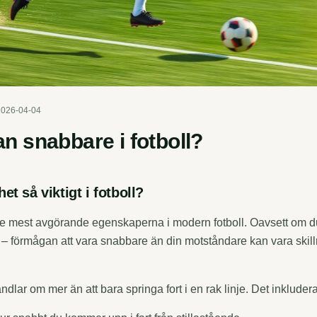
2026-04-04
an snabbare i fotboll?
et så viktigt i fotboll?
e mest avgörande egenskaperna i modern fotboll. Oavsett om du
ck – förmågan att vara snabbare än din motståndare kan vara skil
ndlar om mer än att bara springa fort i en rak linje. Det inkludera