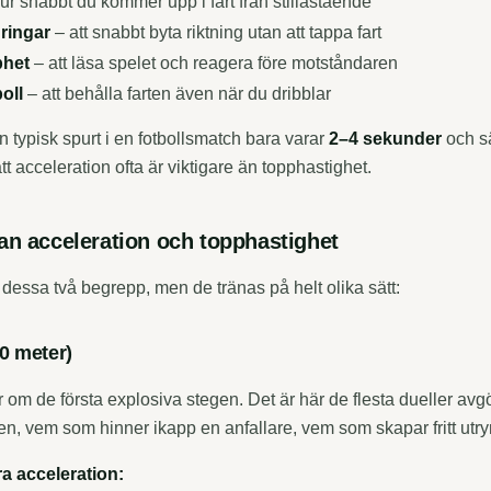
ur snabbt du kommer upp i fart från stillastående
ringar
– att snabbt byta riktning utan att tappa fart
bhet
– att läsa spelet och reagera före motståndaren
oll
– att behålla farten även när du dribblar
n typisk spurt i en fotbollsmatch bara varar
2–4 sekunder
och sä
tt acceleration ofta är viktigare än topphastighet.
an acceleration och topphastighet
essa två begrepp, men de tränas på helt olika sätt:
0 meter)
 om de första explosiva stegen. Det är här de flesta dueller av
llen, vem som hinner ikapp en anfallare, vem som skapar fritt ut
a acceleration: