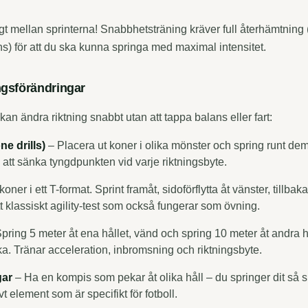
gt mellan sprinterna! Snabbhetsträning kräver full återhämtning 
ns) för att du ska kunna springa med maximal intensitet.
ingsförändringar
 kan ändra riktning snabbt utan att tappa balans eller fart:
e drills)
– Placera ut koner i olika mönster och spring runt d
 att sänka tyngdpunkten vid varje riktningsbyte.
oner i ett T-format. Sprint framåt, sidoförflytta åt vänster, tillbaka 
 klassiskt agility-test som också fungerar som övning.
pring 5 meter åt ena hållet, vänd och spring 10 meter åt andra h
aka. Tränar acceleration, inbromsning och riktningsbyte.
gar
– Ha en kompis som pekar åt olika håll – du springer dit så 
ivt element som är specifikt för fotboll.