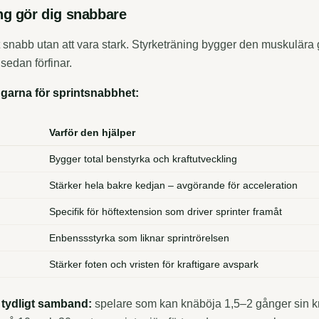
ng gör dig snabbare
igt snabb utan att vara stark. Styrketräning bygger den muskulär
sedan förfinar.
ngarna för sprintsnabbhet:
Varför den hjälper
Bygger total benstyrka och kraftutveckling
Stärker hela bakre kedjan – avgörande för acceleration
Specifik för höftextension som driver sprinter framåt
Enbenssstyrka som liknar sprintrörelsen
Stärker foten och vristen för kraftigare avspark
t tydligt samband:
spelare som kan knäböja 1,5–2 gånger sin kr