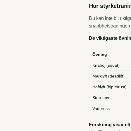
Hur styrketräni
Du kan inte bli rikt
snabbhetsträningen 
De viktigaste övni
Övning
Knäböj (squat)
Marklyft (deadlift)
Höftlyft (hip thrust)
Step-ups
Vadpress
Forskning visar et