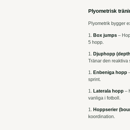
Plyometrisk trän
Plyometrik bygger ex
Box jumps
– Hopp
5 hopp.
Djuphopp (depth
Tränar den reaktiva 
Enbeniga hopp
–
sprint.
Laterala hopp
– H
vanliga i fotboll.
Hoppserier (bou
koordination.