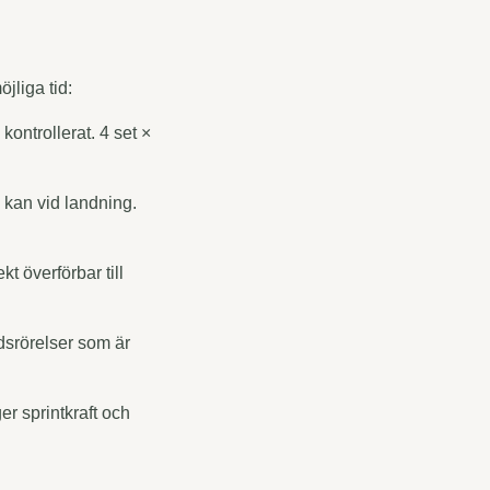
jliga tid:
ontrollerat. 4 set ×
 kan vid landning.
t överförbar till
edsrörelser som är
r sprintkraft och