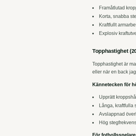
Framåtlutad kropp
Korta, snabba ste
Kraftfullt armarbe
Explosiv kraftutv
Topphastighet (2
Topphastighet är max
eller när en back ja
Kännetecken för h
Upprätt kroppshå
Långa, kraftfulla 
Avslappnad över
Hög stegfrekven
För fotbollsspelare 