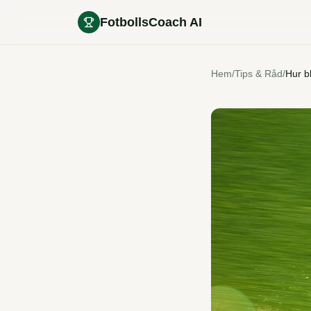
FotbollsCoach AI
Hem
/
Tips & Råd
/
Hur b