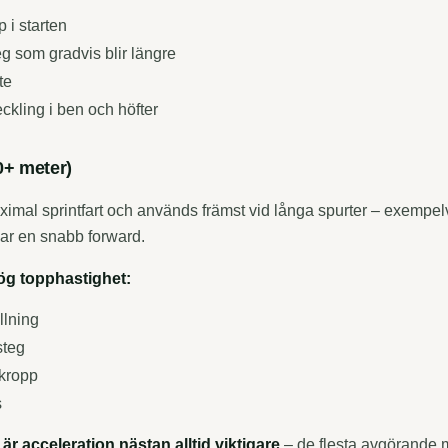
 i starten
g som gradvis blir längre
te
eckling i ben och höfter
0+ meter)
imal sprintfart och används främst vid långa spurter – exempelv
gar en snabb forward.
ög topphastighet:
llning
steg
kropp
s
är acceleration nästan alltid viktigare
– de flesta avgörande