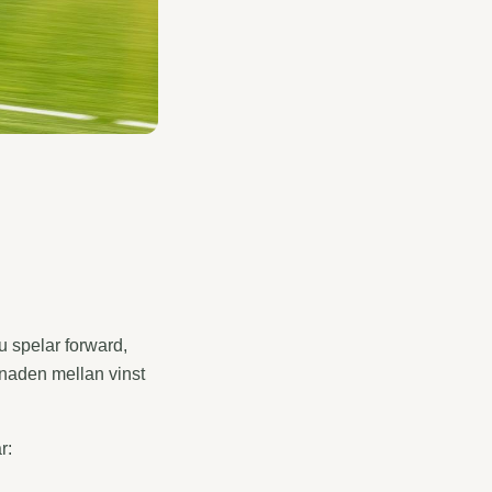
 spelar forward,
lnaden mellan vinst
r: