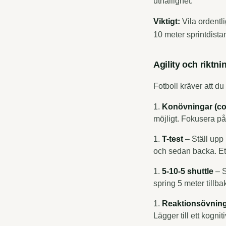
uthållighet.
Viktigt:
Vila ordentli
10 meter sprintdista
Agility och riktn
Fotboll kräver att du
Konövningar (con
möjligt. Fokusera på
T-test
– Ställ upp k
och sedan backa. Ett
5-10-5 shuttle
– S
spring 5 meter tillb
Reaktionsövnin
Lägger till ett kognit