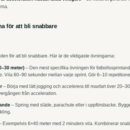
rna.
a för att bli snabbare
den för att bli snabbare. Här är de viktigaste övningarna:
10–30 meter)
– Den mest specifika övningen för fotbollssprintand
de. Vila 60–90 sekunder mellan varje sprint. Gör 6–10 repetitione
r
– Börja med lätt jogging och accelerera till maxfart över 20–30
vergången från acceleration.
tande
– Spring med släde, parachute eller i uppförsbacke. Bygge
kling.
 Exempelvis 6×40 meter med 2 minuters vila. Kombinerar sna