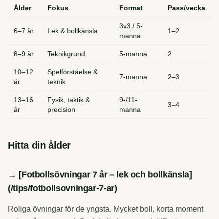
Ålder
Fokus
Format
Pass/vecka
3v3 / 5-
6–7 år
Lek & bollkänsla
1–2
manna
8–9 år
Teknikgrund
5-manna
2
10–12
Spelförståelse &
7-manna
2–3
år
teknik
13–16
Fysik, taktik &
9-/11-
3–4
år
precision
manna
Hitta din ålder
→ [Fotbollsövningar 7 år – lek och bollkänsla]
(/tips/fotbollsovningar-7-ar)
Roliga övningar för de yngsta. Mycket boll, korta moment