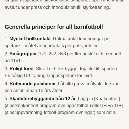
avslut under press och introduktion till styrketräning.
Generella principer för all barnfotboll
Mycket bollkontakt.
Räkna antal touchningar per
spelare – målet är hundratals per pass, inte tio.
Smågrupper.
1v1, 2v2, 3v3 ger fler beslut och mer boll
än 11v11.
Roligt först.
Skratt och lek bygger lojalitet till sporten.
En tråkig U9-träning tappar spelare för livet.
Roterande positioner.
Låt alla prova målvakt, försvar
och anfall innan 13 års ålder.
Skadeförebyggande från 12 år.
Lägg in [Knäkontroll]
(/tips/knakontroll-program-ovningar-fotboll) eller [FIFA 11+]
(/tips/uppvarmning-fotboll-program-ovningar) som rutin.