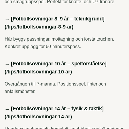
och smågruppsspel. Perfekt för knatte- och U7-tränare.
→ [Fotbollsövningar 8–9 år – teknikgrund]
(/tips/fotbollsovningar-8-9-ar)
Här byggs passningar, mottagning och första touchen.
Konkret upplägg för 60-minuterspass.
→ [Fotbollsövningar 10 år – spelförståelse]
(/tips/fotbollsovningar-10-ar)
Övergången till 7-manna. Positionsspel, finter och
anfallsmönster.
→ [Fotbollsövningar 14 år – fysik & taktik]
(/tips/fotbollsovningar-14-ar)
Ungdomsspelaren blir komplett: snabbhet, spelvändningar,