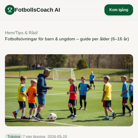
FotbollsCoach AI
Kom igång
Hem
/
Tips & Råd
/
Fotbollsövningar för barn & ungdom – guide per ålder (6–16 år)
Träning
7 min
läsning
·
2026-05-20