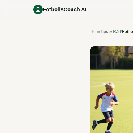
FotbollsCoach AI
Hem
/
Tips & Råd
/
Fotbo