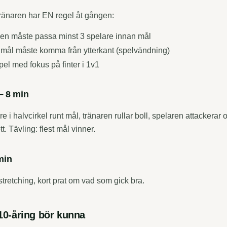
Tränaren har EN regel åt gången:
llen måste passa minst 3 spelare innan mål
a mål måste komma från ytterkant (spelvändning)
 spel med fokus på finter i 1v1
– 8 min
e i halvcirkel runt mål, tränaren rullar boll, spelaren attackerar
ott. Tävling: flest mål vinner.
min
stretching, kort prat om vad som gick bra.
 10-åring bör kunna