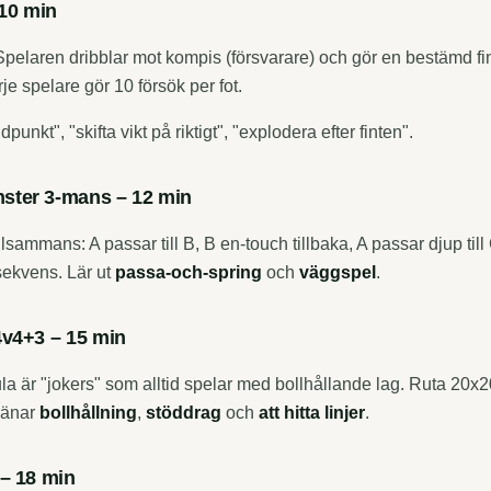
 10 min
Spelaren dribblar mot kompis (försvarare) och gör en bestämd fin
rje spelare gör 10 försök per fot.
punkt", "skifta vikt på riktigt", "explodera efter finten".
ster 3-mans – 12 min
llsammans: A passar till B, B en-touch tillbaka, A passar djup till
 sekvens. Lär ut
passa-och-spring
och
väggspel
.
4v4+3 – 15 min
gula är "jokers" som alltid spelar med bollhållande lag. Ruta 20x2
ränar
bollhållning
,
stöddrag
och
att hitta linjer
.
 – 18 min