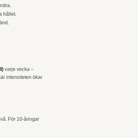
andra.
 hållet.
vänd.
l)
varje vecka –
är intensiteten ökar
ivå. För 10-åringar