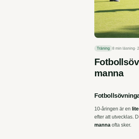
Träning
8 min
läsning
·
Fotbollsöv
manna
Fotbollsövninga
10-åringen är en
lit
efter att utvecklas. 
manna
ofta sker.