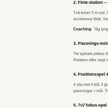
2. Finte-station –
Två koner 5 m isär. 
accelererar förbi. Va
Coaching:
"låg tyngd
3. Passnings-mön
Tre spelare jobbar ti
Rotation efter varje
4. Positionsspel 
4 vita mot 4 blå, 3 
passningar = mål. T
5. 7v7 fokus-spel