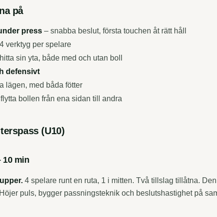
na på
under press
– snabba beslut, första touchen åt rätt håll
4 verktyg per spelare
hitta sin yta, både med och utan boll
h defensivt
ka lägen, med båda fötter
flytta bollen från ena sidan till andra
terspass (U10)
 10 min
upper.
4 spelare runt en ruta, 1 i mitten. Två tillslag tillåtna. D
Höjer puls, bygger passningsteknik och beslutshastighet på s