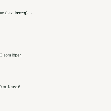
te (t.ex.
insteg
) →
 C som löper.
0 m. Krav: 6