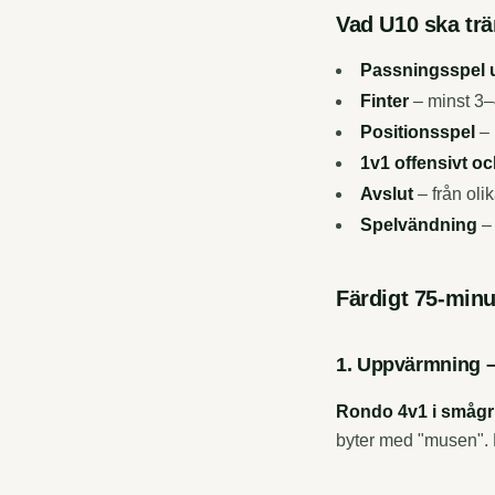
Vad U10 ska trä
Passningsspel 
Finter
– minst 3–
Positionsspel
– 
1v1 offensivt oc
Avslut
– från oli
Spelvändning
– 
Färdigt 75-minu
1. Uppvärmning –
Rondo 4v1 i smågr
byter med "musen". 