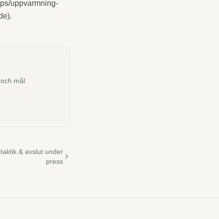
/tips/uppvarmning-
de).
 och mål.
 taktik & avslut under
press