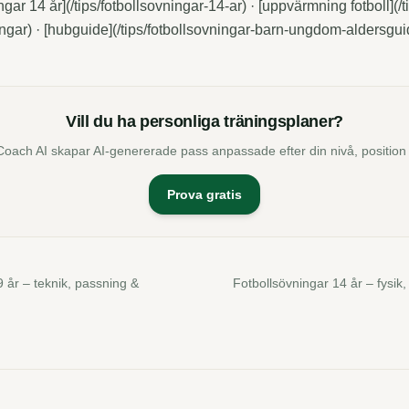
ngar 14 år](/tips/fotbollsovningar-14-ar) · [uppvärmning fotboll](
ngar) · [hubguide](/tips/fotbollsovningar-barn-ungdom-aldersgui
Vill du ha personliga träningsplaner?
Coach AI skapar AI-genererade pass anpassade efter din nivå, position
Prova gratis
 år – teknik, passning &
Fotbollsövningar 14 år – fysik,