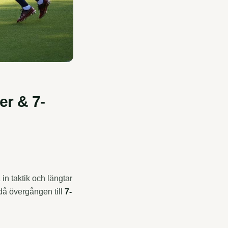
er & 7-
a in taktik och längtar
 då övergången till
7-