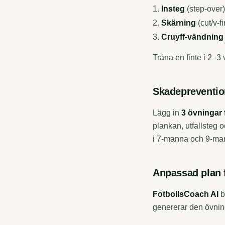
Insteg
(step-over)
Skärning
(cut/v-f
Cruyff-vändning
Träna en finte i 2–3 v
Skadeprevention
Lägg in
3 övningar 
plankan, utfallsteg 
i 7-manna och 9-ma
Anpassad plan f
FotbollsCoach AI
b
genererar den övninga