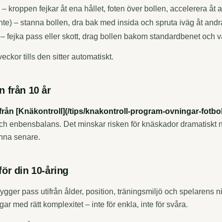
 – kroppen fejkar åt ena hållet, foten över bollen, accelerera åt 
inte) – stanna bollen, dra bak med insida och spruta iväg åt andra
– fejka pass eller skott, drag bollen bakom standardbenet och 
eckor tills den sitter automatiskt.
 från 10 år
från [Knäkontroll](/tips/knakontroll-program-ovningar-fotbol
och enbensbalans. Det minskar risken för knäskador dramatiskt n
nna senare.
ör din 10-åring
ygger pass utifrån ålder, position, träningsmiljö och spelarens n
r med rätt komplexitet – inte för enkla, inte för svåra.